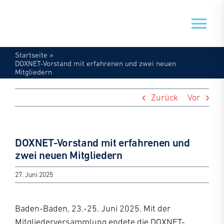
Zum
Inhalt
Tog
springen
Nav
Startseite
»
DOXNET-Vorstand mit erfahrenen und zwei neuen
Veranstaltungen
Mitgliedern
Mein Doxnet
Zurück
Vor
Doxnet
DOXNET-Vorstand mit erfahrenen und
zwei neuen Mitgliedern
27. Juni 2025
Baden-Baden, 23.-25. Juni 2025. Mit der
Mitgliederversammlung endete die DOXNET-