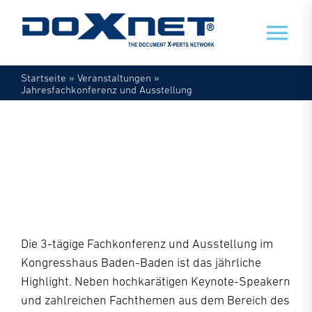
Zum
Inhalt
Tog
springen
Nav
Startseite
»
Veranstaltungen
»
Veranstaltungen
Jahresfachkonferenz und Ausstellung
Mein Doxnet
DOXNET
JAHRESFACHKONFERENZ
Doxnet
& AUSSTELLUNG
Die 3-tägige Fachkonferenz und Ausstellung im
Kongresshaus Baden-Baden ist das jährliche
Highlight. Neben hochkarätigen Keynote-Speakern
und zahlreichen Fachthemen aus dem Bereich des