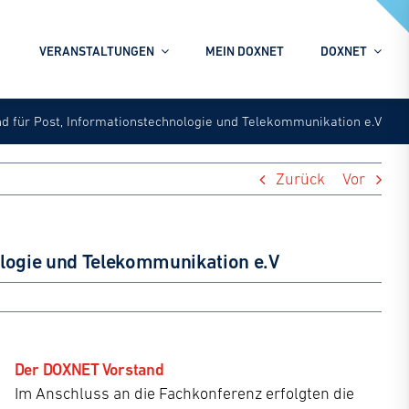
VERANSTALTUNGEN
MEIN DOXNET
DOXNET
 für Post, Informationstechnologie und Telekommunikation e.V
Unsere Veranstaltungen
Zurück
Vor
Nutzen Sie unser großes Angebot an
Veranstaltungen rund um den Bereich des
Dokumentenmanagements
ologie und Telekommunikation e.V
Seien Sie Teil unseres Netzwerkes von
Experten, dass sich professionell mit dem
gesamten Spektrum der
Dokumentenverarbeitung und des
Dokumentenmanagements befasst.
Der DOXNET Vorstand
Erleben Sie die Vorteile eines
Im Anschluss an die Fachkonferenz erfolgten die
herstellerneutralen und europäischen