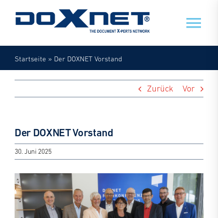
Zum
Inhalt
Tog
springen
Nav
Startseite
»
Der DOXNET Vorstand
Veranstaltungen
Zurück
Vor
Mein Doxnet
Doxnet
Der DOXNET Vorstand
30. Juni 2025