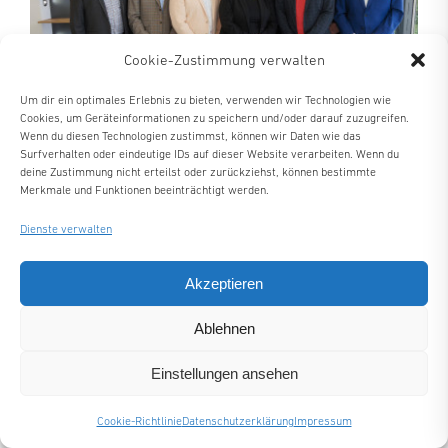
Cookie-Zustimmung verwalten
Um dir ein optimales Erlebnis zu bieten, verwenden wir Technologien wie
Cookies, um Geräteinformationen zu speichern und/oder darauf zuzugreifen.
Wenn du diesen Technologien zustimmst, können wir Daten wie das
Surfverhalten oder eindeutige IDs auf dieser Website verarbeiten. Wenn du
deine Zustimmung nicht erteilst oder zurückziehst, können bestimmte
Merkmale und Funktionen beeinträchtigt werden.
Im Anschluss an die Fachkonferenz erfolgten die
Dienste verwalten
Vorstandswahlen. Der ehrenamtlich tätige
Vorstand besteht weiterhin aus Udo Schäfer
Akzeptieren
(ITERGO), Gabriele Grosse, Axel Both
(DATEN_PARTNER), Christian Kempf (Atruvia),
Ablehnen
Rainer Rindfleisch (Kern), René Schumann (Canon)
und Stefan Wagner (Compart). Neu gewählt haben
Einstellungen ansehen
die Mitglieder Daniel Erni (Hunkeler) und Jens
Cookie-Richtlinie
Datenschutzerklärung
Impressum
Pflugmacher (AWA Couvert).