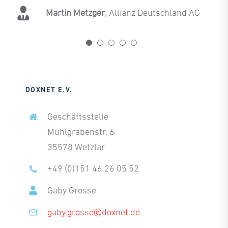
Michael Krebs
Canon Europe
Martin Metzger
Ute van Heek
Edwin Klemm
LVM
Atruvia AG
,
Allianz Deutschland AG
DOXNET E.V.
Geschäftsstelle
Mühlgrabenstr. 6
35578 Wetzlar
+49 (0)151 46 26 05 52
Gaby Grosse
gaby.grosse@doxnet.de