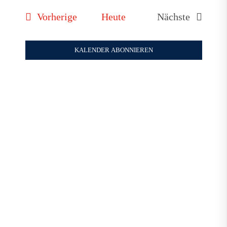
Suche
Naviga
wählen.
und
Veranstaltungen
Vorherige
Heute
Nächste
Veranstaltun
Ansicht
Navigat
KALENDER ABONNIEREN