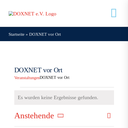
Zum
Inhalt
Tog
springen
Nav
Startseite
»
DOXNET vor Ort
Veranstaltungen
Mein Doxnet
DOXNET vor Ort
Doxnet
DOXNET vor Ort
Veranstaltungen
Veranstaltungen
Es wurden keine Ergebnisse gefunden.
Hinweis
Verans
Anstehende
Veranst
Suche
Liste
Ansich
Datum