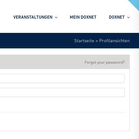
VERANSTALTUNGEN
MEIN DOXNET
DOXNET
Startseite
»
Profilansichten
Unsere Veranstaltungen
Forgot your password?
Nutzen Sie unser großes Angebot an
Veranstaltungen rund um den Bereich des
Dokumentenmanagements
Seien Sie Teil unseres Netzwerkes von
Experten, dass sich professionell mit dem
gesamten Spektrum der
Dokumentenverarbeitung und des
Dokumentenmanagements befasst.
Erleben Sie die Vorteile eines
herstellerneutralen und europäischen