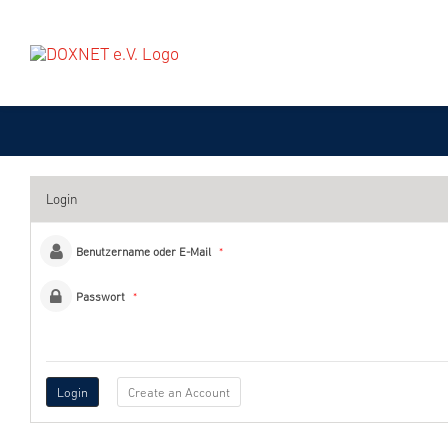
Zum
Inhalt
springen
Login
Benutzername oder E-Mail
*
Passwort
*
JAHRESFACHKONFERENZ
VOR ORT