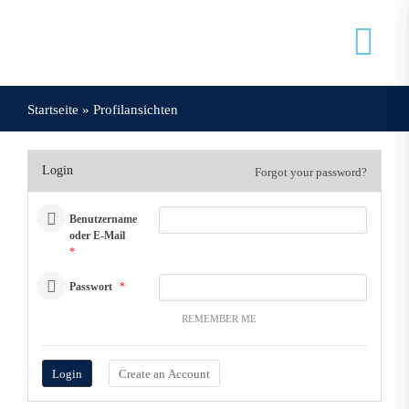
Zum
Inhalt
Tog
springen
Nav
Startseite
»
Profilansichten
Veranstaltungen
Login
Forgot your password?
Mein Doxnet
Benutzername
oder E-Mail
Doxnet
*
Passwort
*
REMEMBER ME