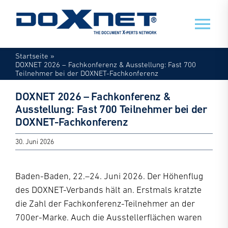
Zum
Inhalt
Tog
springen
Nav
Startseite
»
Veranstaltungen
DOXNET 2026 – Fachkonferenz & Ausstellung: Fast 700
Teilnehmer bei der DOXNET-Fachkonferenz
DOXNET 2026 – Fachkonferenz &
Mein Doxnet
Ausstellung: Fast 700 Teilnehmer bei der
DOXNET-Fachkonferenz
Doxnet
30. Juni 2026
Baden-Baden, 22.–24. Juni 2026. Der Höhenflug
des DOXNET-Verbands hält an. Erstmals kratzte
die Zahl der Fachkonferenz-Teilnehmer an der
700er-Marke. Auch die Ausstellerflächen waren