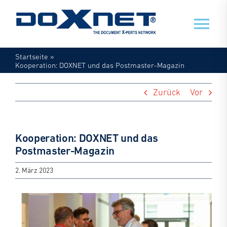
Zum
Inhalt
Tog
springen
Nav
Startseite
»
Veranstaltungen
Kooperation: DOXNET und das Postmaster-Magazin
Zurück
Vor
Mein Doxnet
Doxnet
Kooperation: DOXNET und das
Postmaster-Magazin
2. März 2023