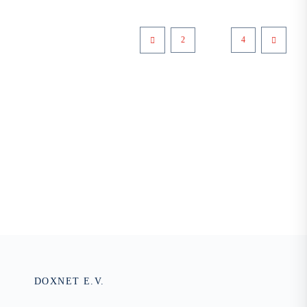
2
3
4
DOXNET E.V.