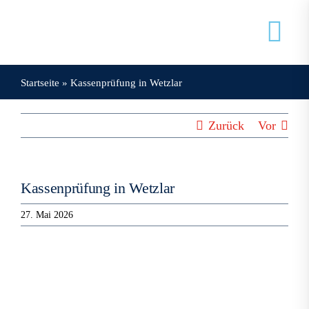
Zum
Inhalt
Tog
springen
Nav
Startseite
»
Kassenprüfung in Wetzlar
Veranstaltungen
Zurück
Vor
Mein Doxnet
Doxnet
Kassenprüfung in Wetzlar
27. Mai 2026