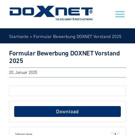
Zum
Inhalt
Tog
springen
Nav
Startseite
»
Formular Bewerbung DOXNET Vorstand 2025
Veranstaltungen
Formular Bewerbung DOXNET Vorstand
Mein Doxnet
2025
20. Januar 2025
Doxnet
Download
Version
1