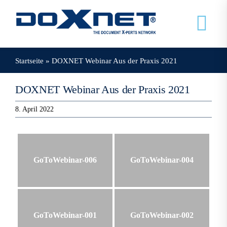
Zum
Inhalt
Tog
springen
Nav
Startseite
»
DOXNET Webinar Aus der Praxis 2021
Veranstaltungen
DOXNET Webinar Aus der Praxis 2021
Mein Doxnet
8. April 2022
Doxnet
GoToWebinar-006
GoToWebinar-004
GoToWebinar-001
GoToWebinar-002