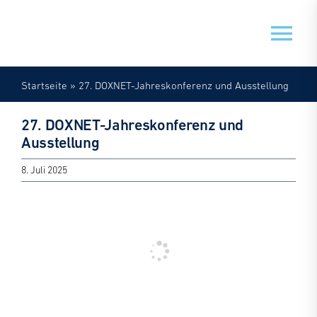
Zum
Inhalt
Tog
springen
Nav
Startseite
»
27. DOXNET-Jahreskonferenz und Ausstellung
Veranstaltungen
27. DOXNET-Jahreskonferenz und
Mein Doxnet
Ausstellung
8. Juli 2025
Doxnet