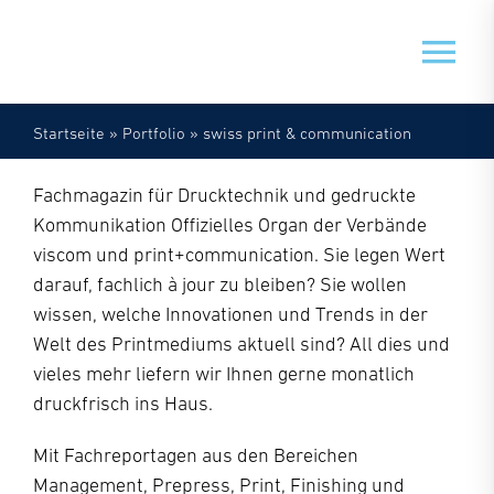
Zum
Inhalt
Tog
springen
Nav
Startseite
»
Portfolio
»
swiss print & communication
Veranstaltungen
Fachmagazin für Drucktechnik und gedruckte
Mein Doxnet
Kommunikation Offizielles Organ der Verbände
viscom und print+communication. Sie legen Wert
darauf, fachlich à jour zu bleiben? Sie wollen
Doxnet
wissen, welche Innovationen und Trends in der
Welt des Printmediums aktuell sind? All dies und
vieles mehr liefern wir Ihnen gerne monatlich
druckfrisch ins Haus.
Mit Fachreportagen aus den Bereichen
Management, Prepress, Print, Finishing und