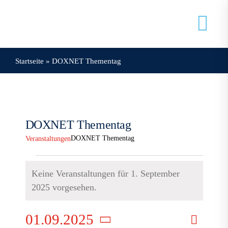
Zum
Inhalt
Tog
springen
Nav
Startseite
»
DOXNET Thementag
Veranstaltungen
Mein Doxnet
DOXNET Thementag
Doxnet
DOXNET Thementag
Veranstaltungen
Veranstaltungen
Keine Veranstaltungen für 1. September
für
Hinweis
2025 vorgesehen.
1.
Verans
01.09.2025
September
Suche
Tag