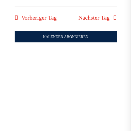
Verans
Ansich
Datum
2025
Naviga
Suche
wählen.
Vorheriger Tag
Nächster Tag
und
Ansich
KALENDER ABONNIEREN
Naviga