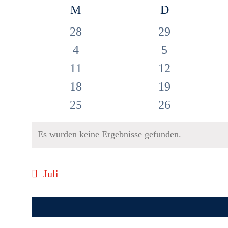
Datum
Kalender
M
MONTAG
D
DIENSTAG
wählen.
von
0
0
28
29
Veranstaltungen
Veranstaltung
Veranstaltungen
0
0
4
5
Veranstaltungen
Veranstaltung
0
0
11
12
Veranstaltungen
Veranstaltung
0
0
18
19
Veranstaltungen
Veranstaltung
0
0
25
26
Veranstaltungen
Veranstaltung
Es wurden keine Ergebnisse gefunden.
Hinweis
Juli