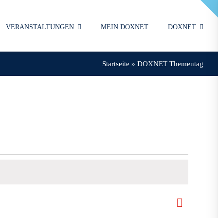
VERANSTALTUNGEN
MEIN DOXNET
DOXNET
Startseite
»
DOXNET Thementag
Veranst
Suche
Veranst
Monat
Ansicht