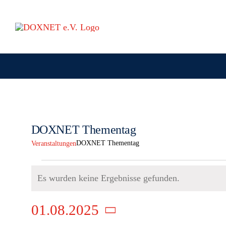
Zum
Inhalt
springen
DOXNET Thementag
DOXNET Thementag
Veranstaltungen
Veranstaltungen
Es wurden keine Ergebnisse gefunden.
Hinweis
01.08.2025